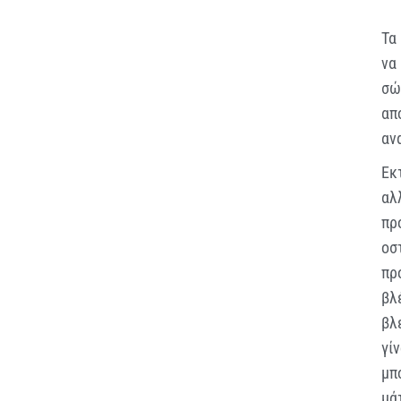
Τα
να
σώ
απ
αν
Εκ
αλ
πρ
οσ
πρ
βλ
βλ
γί
μπ
μά