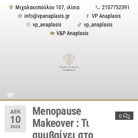
Μιχαλακοπούλου 107, ιλίσια
2107752391
info@vpanaplasis.gr
VP Αnaplasis
vp_anaplasis
vp_anaplasis
V&P Anaplasis
Menopause
ΔΕΚ
10
0
Makeover : Τι
2024
συμβαίνει στο